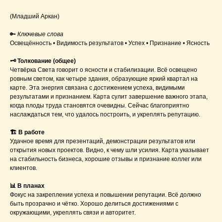
(Младший Аркан)
🔑
Ключевые слова
Освещённость • Видимость результатов • Успех • Признание • Ясность
🗝 Толкование (общее)
Четвёрка Света говорит о ясности и стабилизации. Всё освещено
ровным светом, как четыре здания, образующие яркий квартал на
карте. Эта энергия связана с достижением успеха, видимыми
результатами и признанием. Карта сулит завершение важного этапа,
когда плоды труда становятся очевидны. Сейчас благоприятно
наслаждаться тем, что удалось построить, и укреплять репутацию.
🏗 В работе
Удачное время для презентаций, демонстрации результатов или
открытия новых проектов. Видно, к чему шли усилия. Карта указывает
на стабильность бизнеса, хорошие отзывы и признание коллег или
клиентов.
📊 В планах
Фокус на закреплении успеха и повышении репутации. Всё должно
быть прозрачно и чётко. Хорошо делиться достижениями с
окружающими, укреплять связи и авторитет.