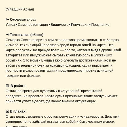
(Младший Аркан)
🔑
Ключевые слова
Успех • Самопрезентация • Видимость • Репутация • Признание
🗝 Толкование (общее)
Семёрка Света говорит о том, что настало время заявить о себе ярко
и смело, как сияющий небоскрёб среди города огней на карте. Эта
карта про успех, но прежде всего — про то, как тебя видят другие. Твой
авторитет или имидж может сыграть ключевую роль в ближайших
событиях. Это момент, когда важно блеснуть достижениями, но и не
забыть о реальной сути за красивой фасадой. Карта призывает к
честности в самопрезентации и предупреждает против излишней
гордыни или фальши.
🏗 В работе
Отличное время для публичных выступлений, презентаций,
продвижения проектов. Карта сулит признание твоих заслуг и может
принести успех в делах, где важно мнение окружающих.
📊 В планах
Ставь цели, связанные с ростом репутации и узнаваемости. Действуй
уверенно, но не забывай оставаться собой и быть честным в своих
достижениях.