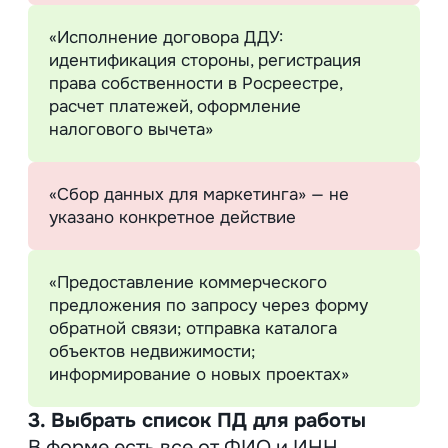
5. Перечислить все действия,
которые планируете с ПД.
Как гарантировать
защиту персональных
данных
Меры по защите ПД зависят от того, как
хранятся данные: в электронном виде
или на бумаге. В последнем случае
достаточно ограничить
и контролировать физический доступ —
хранить документы в сейфе и закрывать
комнату на ключ. С электронными
данными сложнее: нужно определить
тип угрозы и подобрать уровень
защищенности.