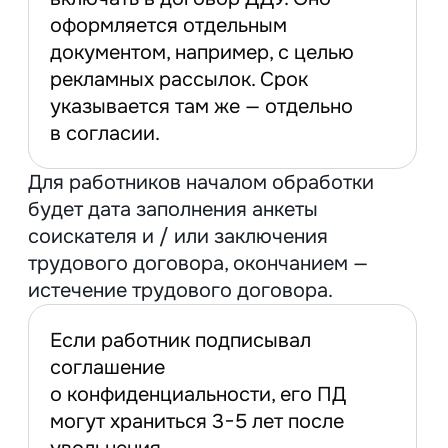
Ограничьте список лиц, кто может
получить ПД.
Дополните договор с подрядчиками
полезным пунктом об обязанности
«хранить ПД на шифрованных носителях
и удалить после завершения работ»,
если передаете данные клиентов.
В случае утечки это поможет разделить
ответственность.
Правильно и вовремя удаляйте
данные.
Контролируйте сроки
обработки и хранения ПД
и не используйте их после истечения
срока. Не забывайте уничтожать бумаги:
идея хранить «на всякий случай» вне
закона.
Обучайте сотрудников.
Проводите
тренинги и курсы по работе с ПД. Это
касается всех, кто работает с данными:
менеджеров отдела продаж, HR-
специалистов, IT-администраторов,
бухгалтеров и даже охранников.