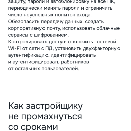
согласия и / или первый вход
на территории по биометрии,
окончанием — достижение цели, срок
в согласии или самостоятельный отзыв
согласия.
Для контрагентов и партнеров
началом обработки будет дата
заключения договора или дата
предварительные переговоров,
получения визитки и письма
с предложением, окончанием —
прекращение договора или достижение
цели.
После того как застройщик закончит
обрабатывать и хранить ПД, он должен:
удалить данные из CRM
и маркетинговых баз
физически уничтожить бумаги
удалить контакты из рассылок