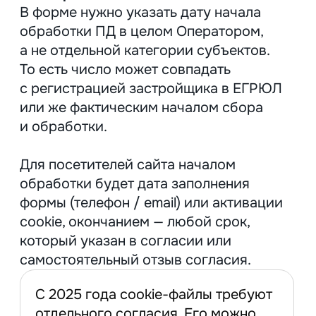
очистить cookie: если не было
согласия на хранение
сделать остальные действия,
прописанные в положении
об обработке ПД
Топ советов, которые
помогут избежать
нарушений
Не запрашивайте лишние данные.
Для
обратного звонка достаточно телефона,
а для договора ДДУ — ФИО, контактов
и реквизитов платежа.
Подписывайте отдельное согласие
для рекламы и рассылок.
После
продажи квартиры использовать данные
клиента для продаж других проектов
нельзя. Если хотите оставаться на связи,
получите на это согласие. И добавьте
кнопку «Отписаться» в каждое письмо