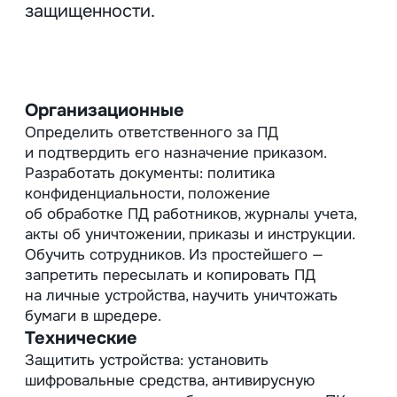
Для работников началом обработки
будет дата заполнения анкеты
соискателя и / или заключения
трудового договора, окончанием —
истечение трудового договора.
Если работник подписывал
соглашение
о конфиденциальности, его ПД
могут храниться 3−5 лет после
увольнения.
Биометрические данные
(например, отпечатки для входа)
удаляются из баз сразу после
увольнения. С 30 мая 2025 года
штраф за нарушение порядка
обработки биометрии до 1 млн
рублей, а за утечку — до 20 млн
рублей.
Для посетителей офисов
и строительных объектов
началом
обработки будет дата подписания