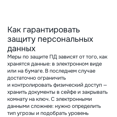
получить через баннеры с опцией
выбора категорий данных. Обычно
в них обозначены обязательные,
аналитические и маркетинговые
цели. Пользователь сам
настраивает, на какие из них дает
согласие.
Для покупателей началом обработки
будет дата подписания договора или
заявки, окончанием — истечение срока
хранения основных данных (паспорт
и ИНН хранятся 10 лет) и иных данных
(хранятся от 3 до 5 лет).
Согласие на обработку ПД нельзя
включать в договор ДДУ. Оно
оформляется отдельным
документом, например, с целью
рекламных рассылок. Срок
указывается там же — отдельно
в согласии.