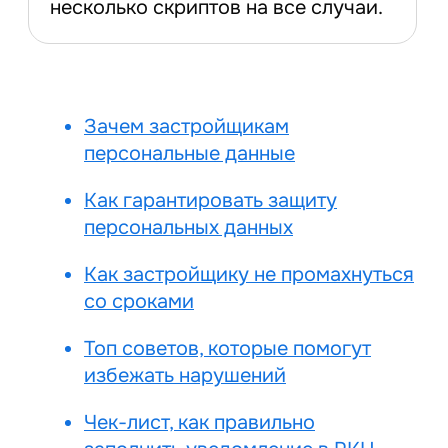
Зачем застройщикам
персональные данные
Девелоперы взаимодействуют
со штатными сотрудниками
и фрилансерами, потенциальными
и реальными клиентами, партнерами
и подрядчиками. Каждая группа
делится некоторыми персональными
данными для самых разных целей:
от юридических до маркетинговых
и аналитических. Чтобы личная
информация работала на застройщика
и не приносила хлопот, ее важно
правильно оформить.
Для этого нужно заполнить форму
на сайте
: в онлайне или распечатать
и принести в отделение по месту
жительства. На первый взгляд форма
кажется несложной со списками
и подсказками. На самом деле нужно
внимательно подходить к каждому