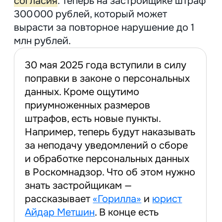
знать застройщикам —
рассказывает
«Горилла»
и
юрист
Айдар Метшин
. В конце есть
несколько скриптов на все случаи.
Зачем застройщикам
персональные данные
Как гарантировать защиту
персональных данных
Как застройщику не промахнуться
со сроками
Топ советов, которые помогут
избежать нарушений
Чек-лист, как правильно
заполнить уведомление в РКН