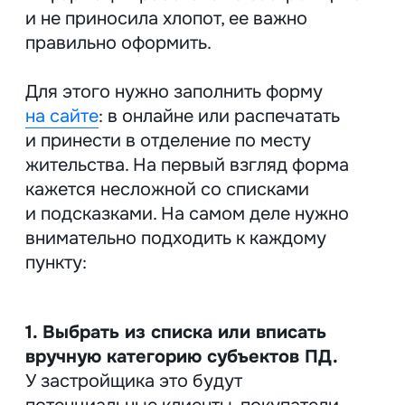
«Исполнение договора ДДУ:
идентификация стороны, регистрация
права собственности в Росреестре,
расчет платежей, оформление
налогового вычета»
«Сбор данных для маркетинга» — не
указано конкретное действие
«Предоставление коммерческого
предложения по запросу через форму
обратной связи; отправка каталога
объектов недвижимости;
информирование о новых проектах»
3. Выбрать список ПД для работы
В форме есть все от ФИО и ИНН
до сведений о состоянии здоровья
и голосовых записей;
Получить согласие на обработку
общих персональных данных