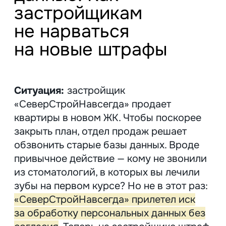
Ситуация:
застройщик
«СеверСтройНавсегда» продает
квартиры в новом ЖК. Чтобы поскорее
закрыть план, отдел продаж решает
обзвонить старые базы данных. Вроде
привычное действие — кому не звонили
из стоматологий, в которых вы лечили
зубы на первом курсе? Но не в этот раз:
«СеверСтройНавсегда» прилетел иск
за обработку персональных данных без
согласия
. Теперь на застройщике штраф
300 000 рублей, который может
вырасти за повторное нарушение до 1
млн рублей.
30 мая 2025 года вступили в силу
поправки в законе о персональных
данных. Кроме ощутимо
приумноженных размеров
штрафов, есть новые пункты.
Например, теперь будут наказывать
за неподачу уведомлений о сборе
и обработке персональных данных
в Роскомнадзор. Что об этом нужно