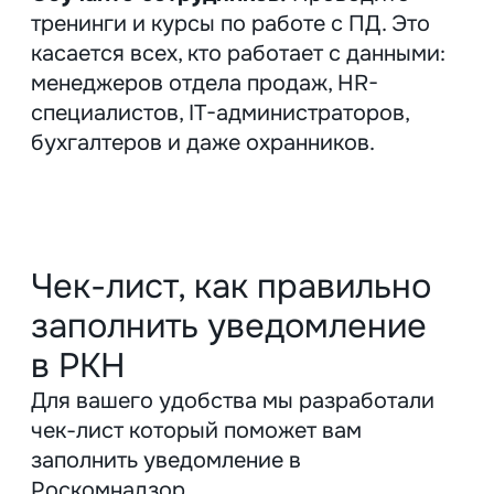
8 (843) 215 15 32
just@gorillacompany.ru
420100, Казань,
пр. Победы, 139 А, к. 1
Пн-пт с 9:00 до 18:00
Пригласить в тендер
О нас
Телеграм
Портфолио
ВКонтакте
Услуги
Биханс