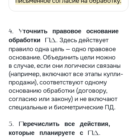
Как застройщику
не промахнуться
со сроками
В форме нужно указать дату начала
обработки ПД в целом Оператором,
а не отдельной категории субъектов.
То есть число может совпадать
с регистрацией застройщика в ЕГРЮЛ
или же фактическим началом сбора
и обработки.
Для посетителей сайта началом
обработки будет дата заполнения
формы (телефон / email) или активации
cookie, окончанием — любой срок,
который указан в согласии или
самостоятельный отзыв согласия.
С 2025 года cookie-файлы требуют
отдельного согласия. Его можно