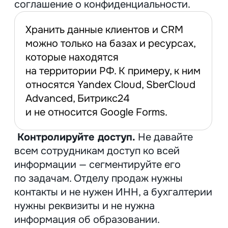
Оставьте свои данные
и мы перезвоним, чтобы
обсудить все детали.
Имя
Email
+7
Как мы можем помочь?
Как с вами связаться?
Звонок
Мессенджер