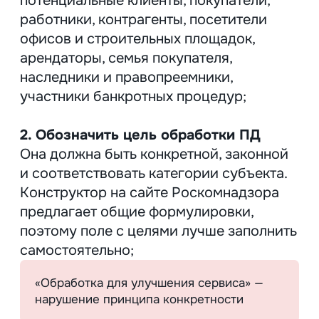
можно в любой форме. Чаще всего
в офлайне для этого используют
бумажный шаблон
, а в онлайне
чекбокс — пункт, в котором
пользователь должен поставить
галочку. Чекбокс нужно разместить
во всех формах для сбора ПД.
Для специальных
и биометрических ПД нужно только
письменное согласие на обработку.
4. Уточнить правовое основание
Здесь действует
обработки ПД.
правило одна цель — одно правовое
основание. Объединить цели можно
в случае, если они логически связаны
(например, включают все этапы купли-
продажи), соответствуют одному
основанию обработки (договору,
согласию или закону) и не включают
специальные и биометрические ПД.