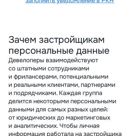
пункту:
1. Выбрать из списка или вписать
вручную категорию субъектов ПД.
У застройщика это будут
потенциальные клиенты, покупатели,
работники, контрагенты, посетители
офисов и строительных площадок,
арендаторы, семья покупателя,
наследники и правопреемники,
участники банкротных процедур;
2. Обозначить цель обработки ПД
Она должна быть конкретной, законной
и соответствовать категории субъекта.
Конструктор на сайте Роскомнадзора
предлагает общие формулировки,
поэтому поле с целями лучше заполнить
самостоятельно;
«Обработка для улучшения сервиса» —
нарушение принципа конкретности