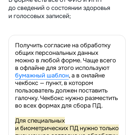
Организационные
Определить ответственного за ПД
и подтвердить его назначение приказом.
Разработать документы: политика
конфиденциальности, положение
об обработке ПД работников, журналы учета,
акты об уничтожении, приказы и инструкции.
Обучить сотрудников. Из простейшего —
запретить пересылать и копировать ПД
на личные устройства, научить уничтожать
бумаги в шредере.
Технические
Защитить устройства: установить
шифровальные средства, антивирусную
защиту, пароли и автоблокировку на все ПК,
периодически менять пароли и ограничить
число неуспешных попыток входа.
Обезопасить передачу данных: создать
корпоративную почту, использовать облачные
сервисы с шифрованием.
Контролировать доступ: отключить гостевой
Wi-Fi от сети с ПД, установить двухфакторную
аутентификацию, идентифицировать
и аутентифицировать работников
от остальных пользователей.