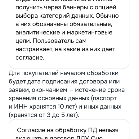
и СМС.
Шифруйте данные.
Храните сканы
паспортов в зашифрованных облаках,
настройте пересылку ПД только
по корпоративной почте с VPN
и заключайте с работниками
соглашение о конфиденциальности.
Хранить данные клиентов и CRM
можно только на базах и ресурсах,
которые находятся
на территории РФ. К примеру, к ним
относятся Yandex Cloud, SberCloud
Advanced, Битрикс24
и не относится Google Forms.
Контролируйте доступ.
Не давайте
всем сотрудникам доступ ко всей
информации — сегментируйте его
по задачам. Отделу продаж нужны
контакты и не нужен ИНН, а бухгалтерии
нужны реквизиты и не нужна
информация об образовании.