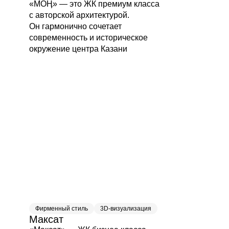
«МОӉ» — это ЖК премиум класса
с авторской архитектурой.
Он гармонично сочетает
современность и историческое
окружение центра Казани
Мы готовы
к сотрудничеству
Фирменный стиль
3D-визуализация
Максат