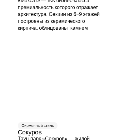
«Максат» — ЖК бизнес-класса,
Оставьте свои данные
премиальность которого отражает
и мы перезвоним, чтобы
архитектура. Секции из 6−9 этажей
обсудить все детали.
построены из керамического
кирпича, облицованы камнем
Имя
Email
+7
Как мы можем помочь?
Как с вами связаться?
Звонок
Фирменный стиль
Мессенджер
Сокуров
Таун-парк «Сокуров» — жилой