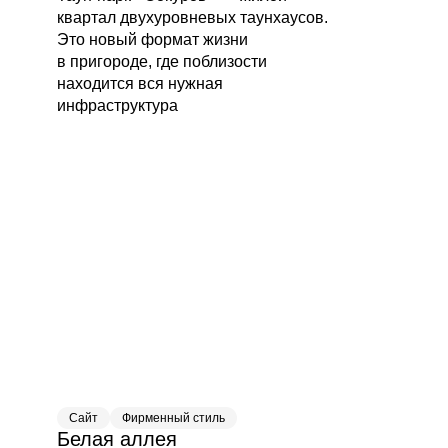
Я согласен с
политикой конфиденциальности
квартал двухуровневых таунхаусов.
и даю разрешение на обработку моих данных
Это новый формат жизни
в пригороде, где поблизости
Я согласен получать рассылку о новостях и скидках
находится вся нужная
инфраструктура
Отправить
Или напишите нам напрямую
Марина Филиппова
Руководитель
Telegram
Гузель Магдеева
Руководитель
Telegram
Сайт
Фирменный стиль
Белая аллея