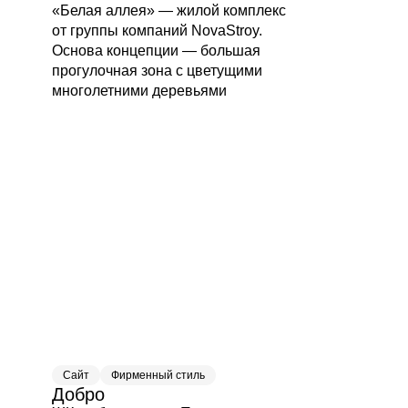
«Белая аллея» — жилой комплекс
от группы компаний NovaStroy.
Основа концепции — большая
прогулочная зона с цветущими
многолетними деревьями
8 (843) 215 15 32
just@gorillacompany.ru
420100, Казань,
пр. Победы, 139 А, к. 1
Пн-пт с 9:00 до 18:00
Пригласить в тендер
О нас
Телеграм
Сайт
Фирменный стиль
Портфолио
ВКонтакте
Добро
Услуги
Биханс